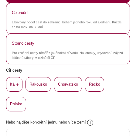
Celoroční
Libovolný počet cest do zahraničí během jednoho roku od sjednání. Každá
cesta max. na 60 dní.
Storno cesty
Pro zrušení cesty téměř z jakéhokoli důvodu. Na letenky, ubytování, zájezd
i dětské tábory, v cizině či ČR.
Cíl cesty
Itálie
Rakousko
Chorvatsko
Řecko
Polsko
Nebo najděte konkrétní jednu nebo více zemí