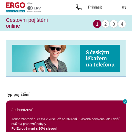
Přihlásit
EN
Cestovní pojištění
online
Typ pojištění
Jednorázové
Jedna zahraniční cesta v kuse, až na 360 dní. Klasická dovolená, ale i delší
stáže a pracovní pobyty.
Po Evropě nyní s 20% slevou!