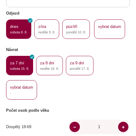
Odjezd
dnes
zítra
pozítří
vybrat datum
sobota 8. 8.
neděle 9. 8.
pondělí 10. 8.
-
Návrat
za 7 dní
za 8 dní
za 9 dní
sobota 15. 8.
neděle 16. 8.
pondělí 17. 8.
vybrat datum
-
Počet osob podle věku
Dospělý 18-69