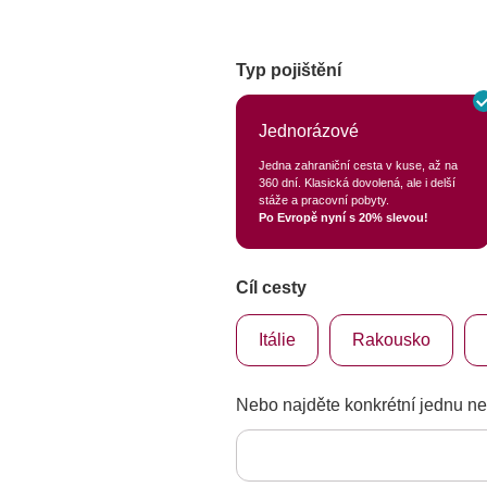
Typ pojištění
Jednorázové
Jedna zahraniční cesta v kuse, až na
360 dní. Klasická dovolená, ale i delší
stáže a pracovní pobyty.
Po Evropě nyní s 20% slevou!
Cíl cesty
Itálie
Rakousko
Nebo najděte konkrétní jednu n