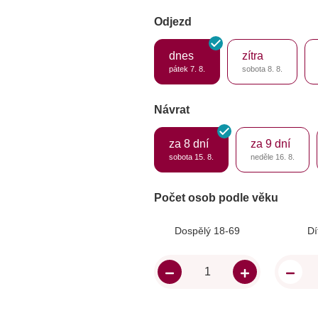
Odjezd
dnes
zítra
pátek 7. 8.
sobota 8. 8.
Návrat
za 8 dní
za 9 dní
sobota 15. 8.
neděle 16. 8.
Počet osob podle věku
Dospělý 18-69
Dí