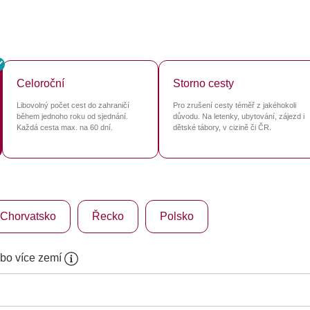
Celoroční
Storno cesty
Libovolný počet cest do zahraničí
Pro zrušení cesty téměř z jakéhokoli
během jednoho roku od sjednání.
důvodu. Na letenky, ubytování, zájezd i
Každá cesta max. na 60 dní.
dětské tábory, v cizině či ČR.
Chorvatsko
Řecko
Polsko
ebo více zemí