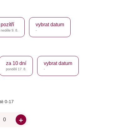
pozítří
vybrat datum
neděle 9. 8.
-
za 10 dní
vybrat datum
pondělí 17. 8.
-
tě 0-17