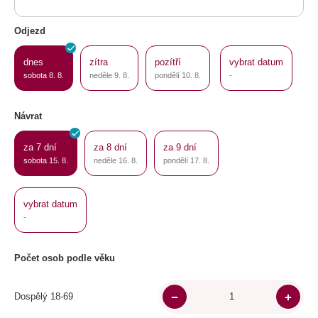
Odjezd
dnes
zítra
pozítří
vybrat datum
sobota 8. 8.
neděle 9. 8.
pondělí 10. 8.
-
Návrat
za 7 dní
za 8 dní
za 9 dní
sobota 15. 8.
neděle 16. 8.
pondělí 17. 8.
vybrat datum
-
Počet osob podle věku
Dospělý 18-69