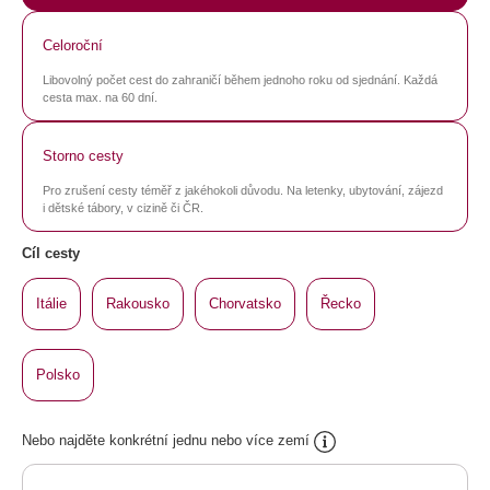
Celoroční
Libovolný počet cest do zahraničí během jednoho roku od sjednání. Každá
cesta max. na 60 dní.
Storno cesty
Pro zrušení cesty téměř z jakéhokoli důvodu. Na letenky, ubytování, zájezd
i dětské tábory, v cizině či ČR.
Cíl cesty
Itálie
Rakousko
Chorvatsko
Řecko
Polsko
Nebo najděte konkrétní jednu nebo více zemí