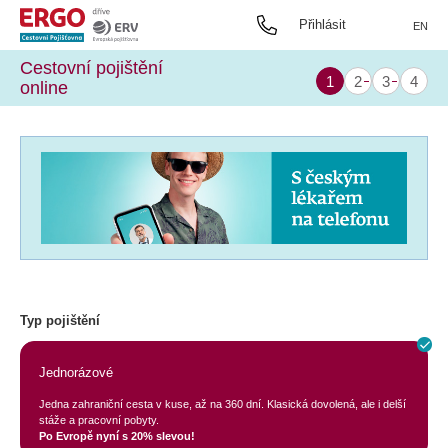
Přihlásit
EN
Cestovní pojištění
online
Typ pojištění
Jednorázové
Jedna zahraniční cesta v kuse, až na 360 dní. Klasická dovolená, ale i delší
stáže a pracovní pobyty.
Po Evropě nyní s 20% slevou!