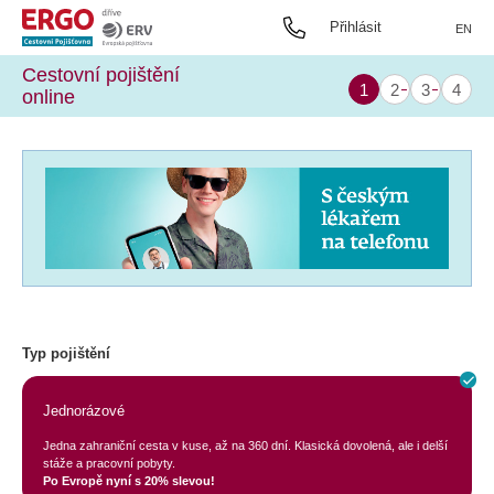
Přihlásit
EN
Cestovní pojištění
online
Typ pojištění
Jednorázové
Jedna zahraniční cesta v kuse, až na 360 dní. Klasická dovolená, ale i delší
stáže a pracovní pobyty.
Po Evropě nyní s 20% slevou!