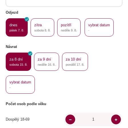
Odjezd
dnes
zítra
pozítří
vybrat datum
pátek 7. 8.
sobota 8. 8.
neděle 9. 8.
-
Návrat
za 8 dní
za 9 dní
za 10 dní
sobota 15. 8.
neděle 16. 8.
pondělí 17. 8.
vybrat datum
-
Počet osob podle věku
Dospělý 18-69