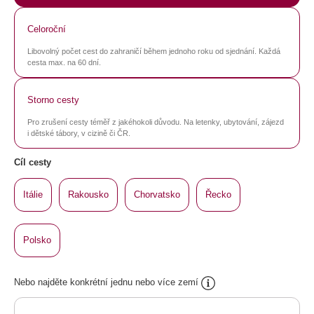
Celoroční
Libovolný počet cest do zahraničí během jednoho roku od sjednání. Každá
cesta max. na 60 dní.
Storno cesty
Pro zrušení cesty téměř z jakéhokoli důvodu. Na letenky, ubytování, zájezd
i dětské tábory, v cizině či ČR.
Cíl cesty
Itálie
Rakousko
Chorvatsko
Řecko
Polsko
Nebo najděte konkrétní jednu nebo více zemí