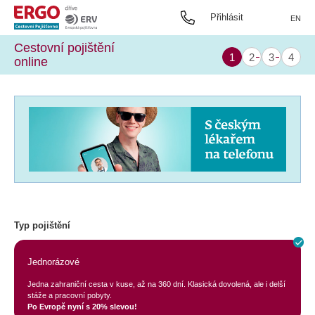
Přihlásit
EN
Cestovní pojištění
online
Typ pojištění
Jednorázové
Jedna zahraniční cesta v kuse, až na 360 dní. Klasická dovolená, ale i delší
stáže a pracovní pobyty.
Po Evropě nyní s 20% slevou!