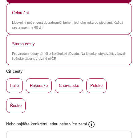
Celoroční
Libovolný počet cest do zahraničí během jednoho roku od sjednání. Každá
cesta max. na 60 dní.
Storno cesty
Pro zrušení cesty téměř z jakéhokoli důvodu. Na letenky, ubytování, zájezd
i dětské tábory, v cizině či ČR.
Cíl cesty
Itálie
Rakousko
Chorvatsko
Polsko
Řecko
Nebo najděte konkrétní jednu nebo více zemí