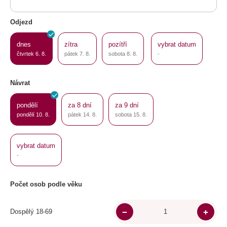
Odjezd
dnes
zítra
pozítří
vybrat datum
čtvrtek 6. 8.
pátek 7. 8.
sobota 8. 8.
-
Návrat
pondělí
za 8 dní
za 9 dní
pondělí 10. 8.
pátek 14. 8.
sobota 15. 8.
vybrat datum
-
Počet osob podle věku
Dospělý 18-69