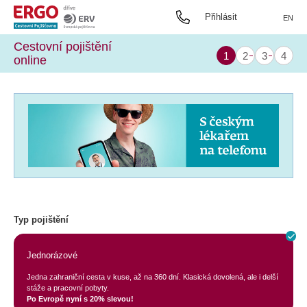
Přihlásit
EN
Cestovní pojištění
online
Typ pojištění
Jednorázové
Jedna zahraniční cesta v kuse, až na 360 dní. Klasická dovolená, ale i delší
stáže a pracovní pobyty.
Po Evropě nyní s 20% slevou!