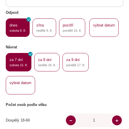
Odjezd
dnes
zítra
pozítří
vybrat datum
sobota 8. 8.
neděle 9. 8.
pondělí 10. 8.
-
Návrat
za 7 dní
za 8 dní
za 9 dní
sobota 15. 8.
neděle 16. 8.
pondělí 17. 8.
vybrat datum
-
Počet osob podle věku
Dospělý 18-69