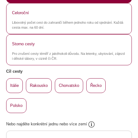
Celoroční
Libovolný počet cest do zahraničí během jednoho roku od sjednání. Každá
cesta max. na 60 dní.
Storno cesty
Pro zrušení cesty téměř z jakéhokoli důvodu. Na letenky, ubytování, zájezd
i dětské tábory, v cizině či ČR.
Cíl cesty
Itálie
Rakousko
Chorvatsko
Řecko
Polsko
Nebo najděte konkrétní jednu nebo více zemí