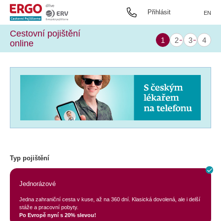
Přihlásit
EN
Cestovní pojištění
online
Typ pojištění
Jednorázové
Jedna zahraniční cesta v kuse, až na 360 dní. Klasická dovolená, ale i delší
stáže a pracovní pobyty.
Po Evropě nyní s 20% slevou!