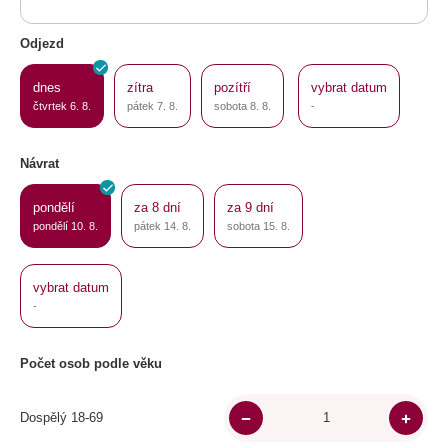
Odjezd
dnes
zítra
pozítří
vybrat datum
čtvrtek 6. 8.
pátek 7. 8.
sobota 8. 8.
-
Návrat
pondělí
za 8 dní
za 9 dní
pondělí 10. 8.
pátek 14. 8.
sobota 15. 8.
vybrat datum
-
Počet osob podle věku
Dospělý 18-69