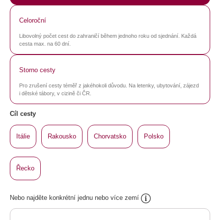
Celoroční
Libovolný počet cest do zahraničí během jednoho roku od sjednání. Každá
cesta max. na 60 dní.
Storno cesty
Pro zrušení cesty téměř z jakéhokoli důvodu. Na letenky, ubytování, zájezd
i dětské tábory, v cizině či ČR.
Cíl cesty
Itálie
Rakousko
Chorvatsko
Polsko
Řecko
Nebo najděte konkrétní jednu nebo více zemí