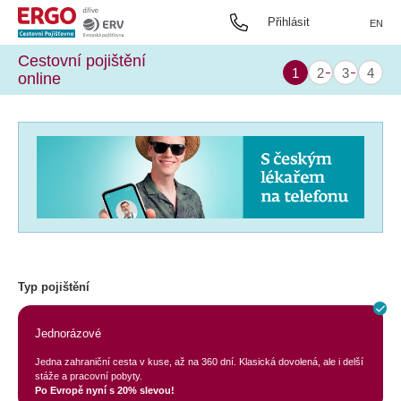
Přihlásit
EN
Cestovní pojištění
online
Typ pojištění
Jednorázové
Jedna zahraniční cesta v kuse, až na 360 dní. Klasická dovolená, ale i delší
stáže a pracovní pobyty.
Po Evropě nyní s 20% slevou!