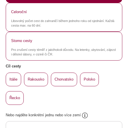
Celoroční
Libovolný počet cest do zahraničí během jednoho roku od sjednání. Každá
cesta max. na 60 dní.
Storno cesty
Pro zrušení cesty téměř z jakéhokoli důvodu. Na letenky, ubytování, zájezd
i dětské tábory, v cizině či ČR.
Cíl cesty
Itálie
Rakousko
Chorvatsko
Polsko
Řecko
Nebo najděte konkrétní jednu nebo více zemí