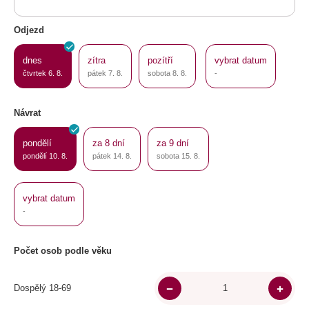
Odjezd
dnes
zítra
pozítří
vybrat datum
čtvrtek 6. 8.
pátek 7. 8.
sobota 8. 8.
-
Návrat
pondělí
za 8 dní
za 9 dní
pondělí 10. 8.
pátek 14. 8.
sobota 15. 8.
vybrat datum
-
Počet osob podle věku
Dospělý 18-69