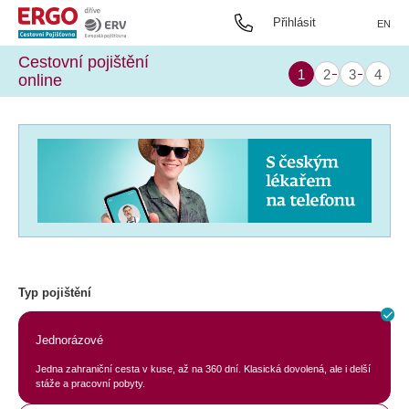
Přihlásit
EN
Cestovní pojištění
online
Typ pojištění
Jednorázové
Jedna zahraniční cesta v kuse, až na 360 dní. Klasická dovolená, ale i delší
stáže a pracovní pobyty.