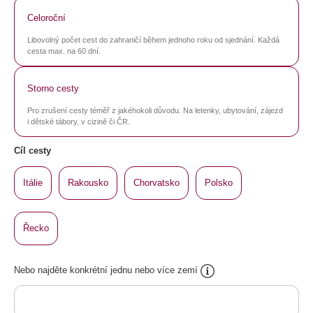
Celoroční
Libovolný počet cest do zahraničí během jednoho roku od sjednání. Každá
cesta max. na 60 dní.
Storno cesty
Pro zrušení cesty téměř z jakéhokoli důvodu. Na letenky, ubytování, zájezd
i dětské tábory, v cizině či ČR.
Cíl cesty
Itálie
Rakousko
Chorvatsko
Polsko
Řecko
Nebo najděte konkrétní jednu nebo více zemí