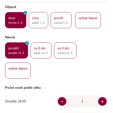
Odjezd
dnes
zítra
pozítří
vybrat datum
čtvrtek 6. 8.
pátek 7. 8.
sobota 8. 8.
-
Návrat
pondělí
za 8 dní
za 9 dní
pondělí 10. 8.
pátek 14. 8.
sobota 15. 8.
vybrat datum
-
Počet osob podle věku
Dospělý 18-69